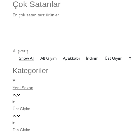
Çok Satanlar
En çok satan tarz ürünler
Alışveriş
Show All
Alt Giyim
Ayakkabı
İndirim
Üst Giyim
Y
Kategoriler
Yeni Sezon
Üst Giyim
Dış Giyim