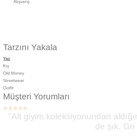
Alışveriş
Tarzını Yakala
Yaz
Kış
Old Money
Streetwear
Outfit
Müşteri Yorumları
"Alt giyim koleksiyonundan aldığ
de şık. Gr