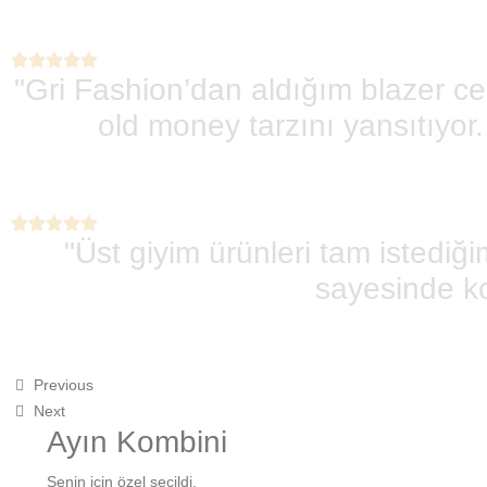
"Gri Fashion’dan aldığım blazer ce
old money tarzını yansıtıyo
"Üst giyim ürünleri tam istedi
sayesinde ko
Previous
Next
Ayın Kombini
Senin için özel seçildi.