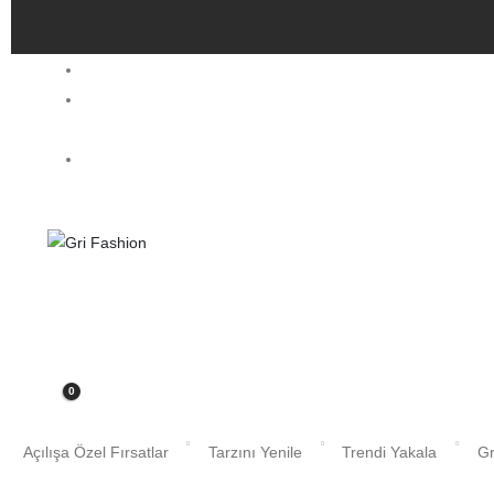
İndirim
Yeni
Sezon
Mağaza
Search
0
Açılışa Özel Fırsatlar
Tarzını Yenile
Trendi Yakala
Gr