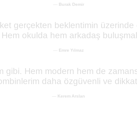
—
Burak Demir
ket gerçekten beklentimin üzerinde 
r. Hem okulda hem arkadaş buluşmala
—
Emre Yılmaz
ğim gibi. Hem modern hem de zamansı
mbinlerim daha özgüvenli ve dikkat 
—
Kerem Arslan