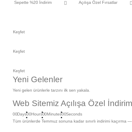
Sepette %20 İndirim
Açılışa Özel Fırsatlar
Keşfet
Keşfet
Keşfet
Yeni Gelenler
Yeni gelen ürünlerle tarzını ilk sen yakala.
Web Sitemiz Açılışa Özel İndiri
00
Days
00
Hours
00
Minutes
00
Seconds
Tüm ürünlerde Temmuz sonuna kadar sınırlı indirimi kaçırma — 