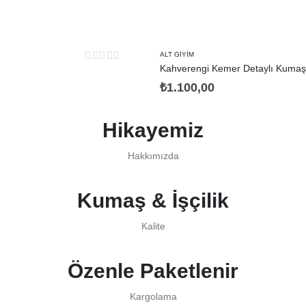
ALT GIYIM
Kahverengi Kemer Detaylı Kumaş
0
out of 5
₺
1.100,00
Hikayemiz
Hakkımızda
Kumaş & İşçilik
Kalite
Özenle Paketlenir
Kargolama