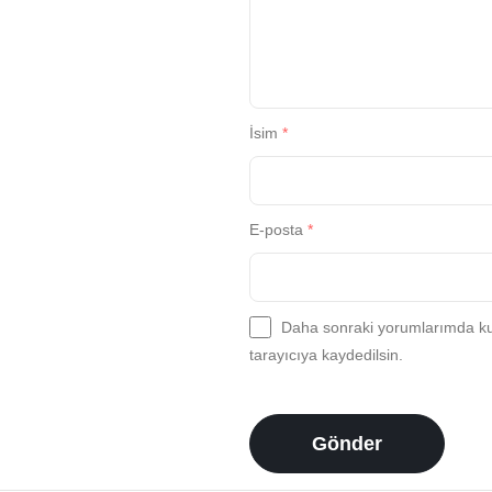
İsim
*
E-posta
*
Daha sonraki yorumlarımda kul
tarayıcıya kaydedilsin.