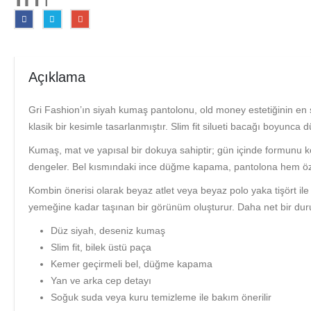
Açıklama
Gri Fashion’ın siyah kumaş pantolonu, old money estetiğinin en s
klasik bir kesimle tasarlanmıştır. Slim fit silueti bacağı boyunc
Kumaş, mat ve yapısal bir dokuya sahiptir; gün içinde formunu kor
dengeler. Bel kısmındaki ince düğme kapama, pantolona hem öze
Kombin önerisi olarak beyaz atlet veya beyaz polo yaka tişört i
yemeğine kadar taşınan bir görünüm oluşturur. Daha net bir duru
Düz siyah, deseniz kumaş
Slim fit, bilek üstü paça
Kemer geçirmeli bel, düğme kapama
Yan ve arka cep detayı
Soğuk suda veya kuru temizleme ile bakım önerilir