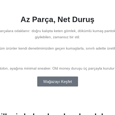
Az Parça, Net Duruş
parçalara odaklanır: doğru kalıpta keten gömlek, dökümlü kumaş pantol
giyilebilen, zamansız bir stil.
üm ürünler kendi denetimimizden geçen kumaşlarla, sınırlı adette üretili
tolon, ayağına minimal sneaker. Old money duruşu üç parçayla kurulu
Mağazayı Keşfet