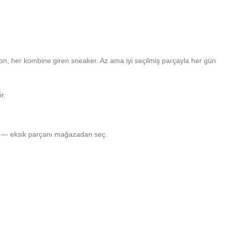
on, her kombine giren sneaker. Az ama iyi seçilmiş parçayla her gün
r.
r — eksik parçanı mağazadan seç.