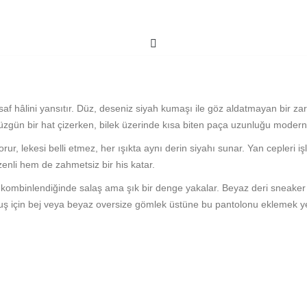
af hâlini yansıtır. Düz, deseniz siyah kumaşı ile göz aldatmayan bir zar
a düzgün bir hat çizerken, bilek üzerinde kısa biten paça uzunluğu modern
ur, lekesi belli etmez, her ışıkta aynı derin siyahı sunar. Yan cepleri i
nli hem de zahmetsiz bir his katar.
le kombinlendiğinde salaş ama şık bir denge yakalar. Beyaz deri sneak
ş için bej veya beyaz oversize gömlek üstüne bu pantolonu eklemek yet