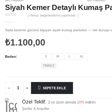
Siyah Kemer Detaylı Kumaş P
( Henüz değerlendirme yapılmadı. )
0
out of 5
Sade kesimin gücünü taşıyan siyah kumaş pantolon — net duruşu v
₺
1.100,00
Beden
S
M
L
XL
TEMIZLE
SEPETE EKLE
Özel Teklif:
2 ve üzeri alımda
10%
indirim
Şartlar & Koşullar