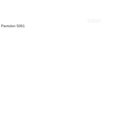
 Pantolon 5061
0
out of 5